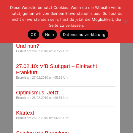
Diese Website benutzt Cookies. Wenn du die Website weiter
| | |
BLOG-G
Fußball und der Rest
nutzt, gehen wir von deinem Einverständnis aus. Solltest du
HOME
|
REGELN
|
IMPRESSUM
|
DATENSCHUTZ
nicht einverstanden sein, hast du jetzt die Möglichkeit, die
Seite zu verlassen.
Archiv für Februar 2010
OK
Nein
Datenschutzerklärung
Und nun?
Erstellt am 28.02.2010 um 07:22 Uhr
27.02.10: VfB Stuttgart – Eintracht
Frankfurt
Erstellt am 27.02.2010 um 05:59 Uhr
Optimismus. Jetzt.
Erstellt am 26.02.2010 um 06:51 Uhr
Klartext
Erstellt am 25.02.2010 um 06:28 Uhr