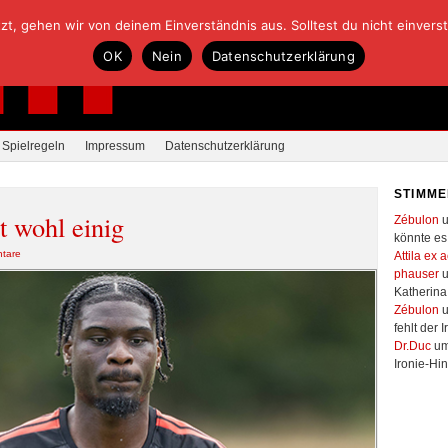
, gehen wir von deinem Einverständnis aus. Solltest du nicht einverstan
OK
Nein
Datenschutzerklärung
Spielregeln
Impressum
Datenschutzerklärung
STIMME
t wohl einig
Zébulon
u
könnte es 
tare
Attila ex 
phauser
u
Katherina
Zébulon
u
fehlt der I
Dr.Duc
um 
Ironie-Hinw