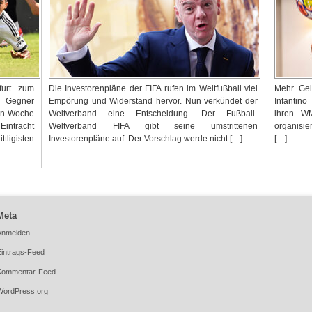
furt zum
Die Investorenpläne der FIFA rufen im Weltfußball viel
Mehr Gel
s Gegner
Empörung und Widerstand hervor. Nun verkündet der
Infantino
en Woche
Weltverband eine Entscheidung. Der Fußball-
ihren W
Eintracht
Weltverband FIFA gibt seine umstrittenen
organisi
tligisten
Investorenpläne auf. Der Vorschlag werde nicht […]
[…]
Meta
Anmelden
Eintrags-Feed
Kommentar-Feed
WordPress.org