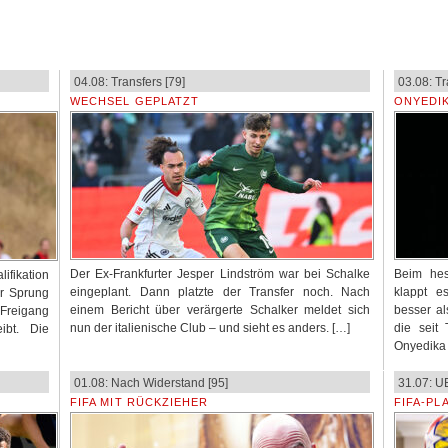
04.08: Transfers [79]
03.08: Tr
WECHSEL GEPLATZT
ONYEDIK
Der Ex-Frankfurter Jesper Lindström war bei Schalke
Beim hess
ifikation
eingeplant. Dann platzte der Transfer noch. Nach
klappt e
r Sprung
einem Bericht über verärgerte Schalker meldet sich
besser al
 Freigang
nun der italienische Club – und sieht es anders. […]
die seit 
ibt. Die
Onyedika 
01.08: Nach Widerstand [95]
31.07: U
FIFA MIT RÜCKZIEHER
FIFA-PL