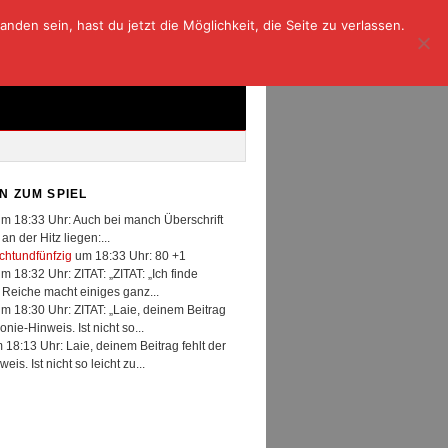
den sein, hast du jetzt die Möglichkeit, die Seite zu verlassen.
N ZUM SPIEL
m 18:33 Uhr: Auch bei manch Überschrift
an der Hitz liegen:...
achtundfünfzig
um 18:33 Uhr: 80 +1
m 18:32 Uhr: ZITAT: „ZITAT: „Ich finde
 Reiche macht einiges ganz...
m 18:30 Uhr: ZITAT: „Laie, deinem Beitrag
ronie-Hinweis. Ist nicht so...
18:13 Uhr: Laie, deinem Beitrag fehlt der
eis. Ist nicht so leicht zu...