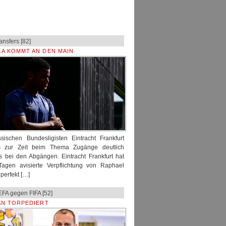
ansfers [82]
A KOMMT AN DEN MAIN
ischen Bundesligisten Eintracht Frankfurt
s zur Zeit beim Thema Zugänge deutlich
s bei den Abgängen. Eintracht Frankfurt hat
Tagen avisierte Verpflichtung von Raphael
perfekt […]
EFA gegen FIFA [52]
AN TORPEDIERT