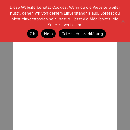
Diese Website benutzt Cookies. Wenn du die Website weiter
| | |
BLOG-G
Fußball und der Rest
nutzt, gehen wir von deinem Einverständnis aus. Solltest du
HOME
|
REGELN
|
IMPRESSUM
|
DATENSCHUTZ
nicht einverstanden sein, hast du jetzt die Möglichkeit, die
Seite zu verlassen.
Zeitlupe
OK
Nein
Datenschutzerklärung