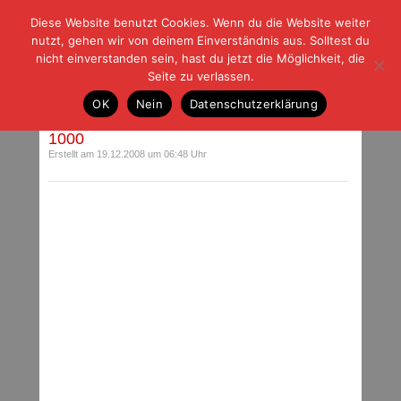
Diese Website benutzt Cookies. Wenn du die Website weiter
| | |
BLOG-G
Fußball und der Rest
nutzt, gehen wir von deinem Einverständnis aus. Solltest du
HOME
|
REGELN
|
IMPRESSUM
|
DATENSCHUTZ
nicht einverstanden sein, hast du jetzt die Möglichkeit, die
Seite zu verlassen.
Beiträge mit Schlagwort: Kweuke
OK
Nein
Datenschutzerklärung
1000
Erstellt am 19.12.2008 um 06:48 Uhr