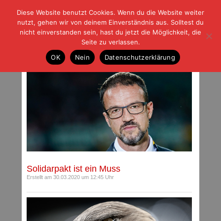
Diese Website benutzt Cookies. Wenn du die Website weiter
| | |
BLOG-G
Fußball und der Rest
nutzt, gehen wir von deinem Einverständnis aus. Solltest du
HOME
|
REGELN
|
IMPRESSUM
|
DATENSCHUTZ
nicht einverstanden sein, hast du jetzt die Möglichkeit, die
Seite zu verlassen.
Archiv für März 2020
OK
Nein
Datenschutzerklärung
Solidarpakt ist ein Muss
Erstellt am 30.03.2020 um 12:45 Uhr