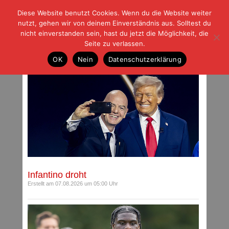
Diese Website benutzt Cookies. Wenn du die Website weiter
| | |
BLOG-G
Fußball und der Rest
nutzt, gehen wir von deinem Einverständnis aus. Solltest du
HOME
|
REGELN
|
IMPRESSUM
|
DATENSCHUTZ
nicht einverstanden sein, hast du jetzt die Möglichkeit, die
Seite zu verlassen.
Autoren-Archiv
OK
Nein
Datenschutzerklärung
Infantino droht
Erstellt am 07.08.2026 um 05:00 Uhr