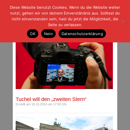
Diese Website benutzt Cookies. Wenn du die Website weiter
| | |
BLOG-G
Fußball und der Rest
nutzt, gehen wir von deinem Einverständnis aus. Solltest du
HOME
|
REGELN
|
IMPRESSUM
|
DATENSCHUTZ
nicht einverstanden sein, hast du jetzt die Möglichkeit, die
Seite zu verlassen.
Beiträge mit Schlagwort: England
OK
Nein
Datenschutzerklärung
Tuchel will den „zweiten Stern“
Erstellt am 16.10.2024 um 17:00 Uhr