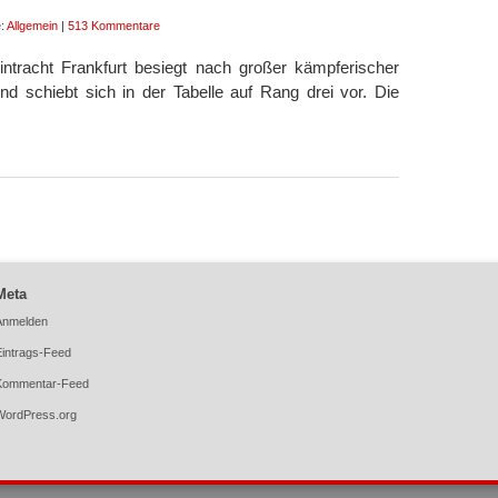
e:
Allgemein
|
513 Kommentare
intracht Frankfurt besiegt nach großer kämpferischer
nd schiebt sich in der Tabelle auf Rang drei vor. Die
Meta
Anmelden
Eintrags-Feed
Kommentar-Feed
WordPress.org