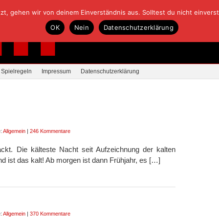
, gehen wir von deinem Einverständnis aus. Solltest du nicht einverstan
OK
Nein
Datenschutzerklärung
Spielregeln
Impressum
Datenschutzerklärung
e:
Allgemein
|
246 Kommentare
ackt. Die kälteste Nacht seit Aufzeichnung der kalten
d ist das kalt! Ab morgen ist dann Frühjahr, es […]
e:
Allgemein
|
370 Kommentare