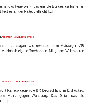
– das ist das Feuerwerk, das uns die Bundesliga bisher an
liegt es an der Kälte, vielleicht […]
e:
Allgemein
|
242 Kommentare
 könnte man sagen: wie erwartet) beim Aufsteiger VfB
ca. eineinhalb eigene Torchancen. Mit gutem Willen deren
e:
Allgemein
|
466 Kommentare
 nicht Kanada gegen die BR Deutschland im Eishockey,
dern Mainz gegen Wolfsburg. Das Spiel, das die
r […]