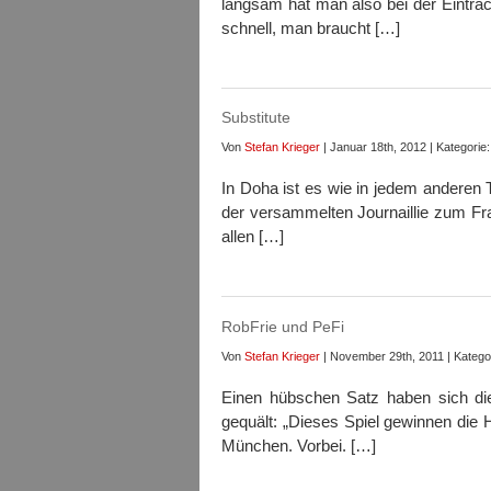
langsam hat man also bei der Eintrac
schnell, man braucht […]
Substitute
Von
Stefan Krieger
| Januar 18th, 2012 | Kategorie
In Doha ist es wie in jedem anderen T
der versammelten Journaillie zum F
allen […]
RobFrie und PeFi
Von
Stefan Krieger
| November 29th, 2011 | Katego
Einen hübschen Satz haben sich die
gequält: „Dieses Spiel gewinnen die H
München. Vorbei. […]