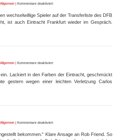
für
Allgemein
|
Kommentare deaktiviert
Die
n wechselwillige Spieler auf der Transferliste des DFB
Uhr
tickt
cht, ist auch Eintracht Frankfurt wieder im Gespräch.
für
Allgemein
|
Kommentare deaktiviert
Gemütlich
ein. Lackiert in den Farben der Eintracht, geschmückt
e gestern wegen einer leichten Verletzung Carlos
für
Allgemein
|
Kommentare deaktiviert
Klare
engestellt bekommen.“ Klare Ansage an Rob Friend. So
Ansage