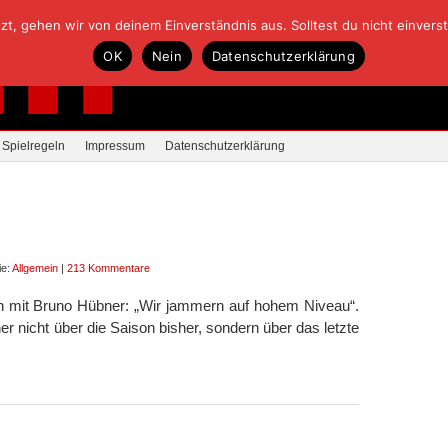
, gehen wir von deinem Einverständnis aus. Solltest du nicht einverstan
OK
Nein
Datenschutzerklärung
Spielregeln
Impressum
Datenschutzerklärung
ie:
Allgemein
|
213 Kommentare
ch mit Bruno Hübner: „Wir jammern auf hohem Niveau“.
er nicht über die Saison bisher, sondern über das letzte