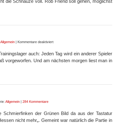
ht die Schnauze voll. Rob Friend soll gehen, möglichst
für
:
Allgemein
|
Kommentare deaktiviert
Substitute
rainingslager auch: Jeden Tag wird ein anderer Spieler
raß vorgeworfen. Und am nächsten morgen liest man in
rie:
Allgemein
|
284 Kommentare
 Schmierfinken der Grünen Bild da aus der Tastatur
essen nicht mehr„. Gemeint war natürlich die Partie in