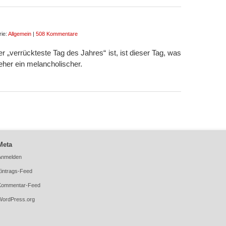
rie:
Allgemein
|
508 Kommentare
r „verrückteste Tag des Jahres“ ist, ist dieser Tag, was
 eher ein melancholischer.
Meta
Anmelden
Eintrags-Feed
Kommentar-Feed
WordPress.org