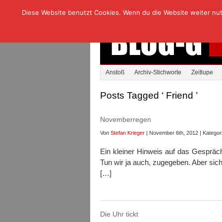
Diese Website benutzt Cookies. Wenn du die Website weiter nutzt
Anstoß
Archiv-Stichworte
Zeitlupe
Posts Tagged ‘ Friend ’
Novemberregen
Von
Stefan Krieger
| November 6th, 2012 | Kategor
Ein kleiner Hinweis auf das Gesprä
Tun wir ja auch, zugegeben. Aber sich
[…]
Die Uhr tickt