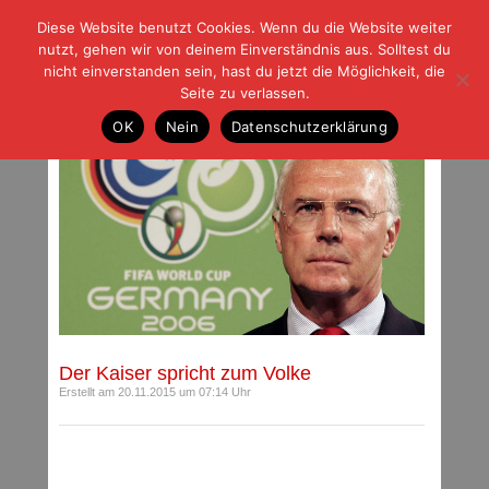
Diese Website benutzt Cookies. Wenn du die Website weiter
| | |
BLOG-G
Fußball und der Rest
nutzt, gehen wir von deinem Einverständnis aus. Solltest du
HOME
|
REGELN
|
IMPRESSUM
|
DATENSCHUTZ
nicht einverstanden sein, hast du jetzt die Möglichkeit, die
Seite zu verlassen.
Beiträge mit Schlagwort: Beckenbauer
OK
Nein
Datenschutzerklärung
Der Kaiser spricht zum Volke
Erstellt am 20.11.2015 um 07:14 Uhr