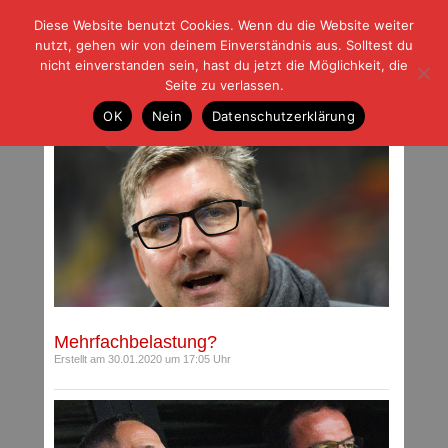
Diese Website benutzt Cookies. Wenn du die Website weiter
| | |
BLOG-G
Fußball und der Rest
nutzt, gehen wir von deinem Einverständnis aus. Solltest du
HOME
|
REGELN
|
IMPRESSUM
|
DATENSCHUTZ
nicht einverstanden sein, hast du jetzt die Möglichkeit, die
Seite zu verlassen.
Archiv für Januar 2020
OK
Nein
Datenschutzerklärung
Mehrfachbelastung?
Erstellt am 30.01.2020 um 17:05 Uhr