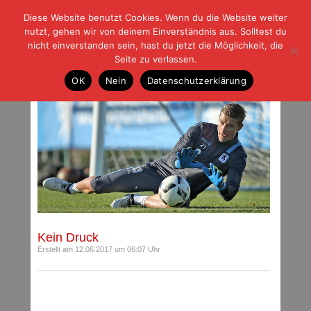
Diese Website benutzt Cookies. Wenn du die Website weiter
| | |
BLOG-G
Fußball und der Rest
nutzt, gehen wir von deinem Einverständnis aus. Solltest du
HOME
|
REGELN
|
IMPRESSUM
|
DATENSCHUTZ
nicht einverstanden sein, hast du jetzt die Möglichkeit, die
Seite zu verlassen.
Beiträge mit Schlagwort: Zimmermann
OK
Nein
Datenschutzerklärung
Kein Druck
Erstellt am 12.06.2017 um 06:07 Uhr