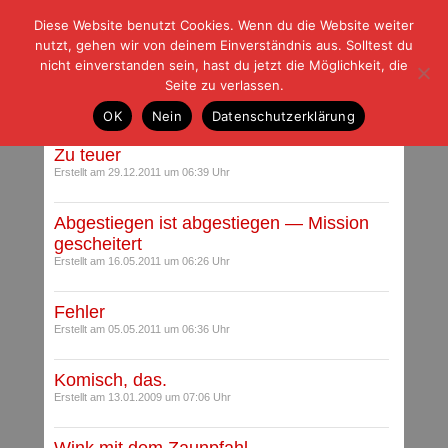
Diese Website benutzt Cookies. Wenn du die Website weiter
| | |
BLOG-G
Fußball und der Rest
nutzt, gehen wir von deinem Einverständnis aus. Solltest du
HOME
|
REGELN
|
IMPRESSUM
|
DATENSCHUTZ
nicht einverstanden sein, hast du jetzt die Möglichkeit, die
Seite zu verlassen.
Beiträge mit Schlagwort: Ochs
OK
Nein
Datenschutzerklärung
Zu teuer
Erstellt am 29.12.2011 um 06:39 Uhr
Abgestiegen ist abgestiegen — Mission
gescheitert
Erstellt am 16.05.2011 um 06:26 Uhr
Fehler
Erstellt am 05.05.2011 um 06:36 Uhr
Komisch, das.
Erstellt am 13.01.2009 um 07:06 Uhr