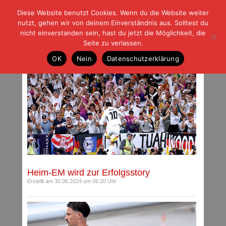
Diese Website benutzt Cookies. Wenn du die Website weiter
| | |
BLOG-G
Fußball und der Rest
nutzt, gehen wir von deinem Einverständnis aus. Solltest du
HOME
|
REGELN
|
IMPRESSUM
|
DATENSCHUTZ
nicht einverstanden sein, hast du jetzt die Möglichkeit, die
Seite zu verlassen.
Archiv für Juni 2024
OK
Nein
Datenschutzerklärung
Heim-EM wird zur Erfolgsstory
Erstellt am 30.06.2024 um 06:20 Uhr