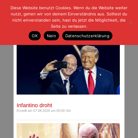
Diese Website benutzt Cookies. Wenn du die Website weiter
| | |
BLOG-G
Fußball und der Rest
nutzt, gehen wir von deinem Einverständnis aus. Solltest du
HOME
|
REGELN
|
IMPRESSUM
|
DATENSCHUTZ
nicht einverstanden sein, hast du jetzt die Möglichkeit, die
Seite zu verlassen.
Beiträge mit Schlagwort: FIFA
OK
Nein
Datenschutzerklärung
Infantino droht
Erstellt am 07.08.2026 um 05:00 Uhr