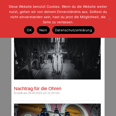
Diese Website benutzt Cookies. Wenn du die Website weiter
| | |
BLOG-G
Fußball und der Rest
nutzt, gehen wir von deinem Einverständnis aus. Solltest du
HOME
|
REGELN
|
IMPRESSUM
|
DATENSCHUTZ
nicht einverstanden sein, hast du jetzt die Möglichkeit, die
Seite zu verlassen.
Archiv für April 2019
OK
Nein
Datenschutzerklärung
Nachtrag für die Ohren
Erstellt am 29.04.2019 um 21:29 Uhr