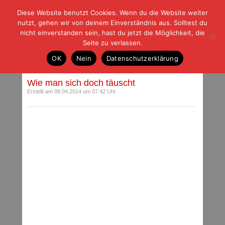
Diese Website benutzt Cookies. Wenn du die Website weiter
| | |
BLOG-G
Fußball und der Rest
nutzt, gehen wir von deinem Einverständnis aus. Solltest du
HOME
|
REGELN
|
IMPRESSUM
|
DATENSCHUTZ
nicht einverstanden sein, hast du jetzt die Möglichkeit, die
Seite zu verlassen.
Beiträge mit Schlagwort: Madlung
OK
Nein
Datenschutzerklärung
Wie man sich doch täuscht
Erstellt am 08.04.2014 um 07:42 Uhr