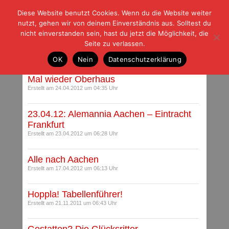
Diese Website benutzt Cookies. Wenn du die Website weiter
| | |
BLOG-G
Fußball und der Rest
nutzt, gehen wir von deinem Einverständnis aus. Solltest du
HOME
|
REGELN
|
IMPRESSUM
|
DATENSCHUTZ
nicht einverstanden sein, hast du jetzt die Möglichkeit, die
Seite zu verlassen.
Beiträge mit Schlagwort: Aachen
OK
Nein
Datenschutzerklärung
Mal wieder Oberhaus
Erstellt am 24.04.2012 um 04:35 Uhr
23.04.12: Alemannia Aachen – Eintracht
Frankfurt
Erstellt am 23.04.2012 um 06:28 Uhr
Alle nach Aachen
Erstellt am 17.04.2012 um 06:13 Uhr
Hoppla! Tabellenführer!
Erstellt am 21.11.2011 um 06:43 Uhr