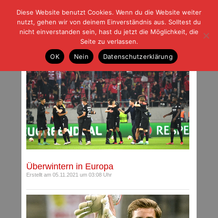
Diese Website benutzt Cookies. Wenn du die Website weiter
| | |
BLOG-G
Fußball und der Rest
nutzt, gehen wir von deinem Einverständnis aus. Solltest du
HOME
|
REGELN
|
IMPRESSUM
|
DATENSCHUTZ
nicht einverstanden sein, hast du jetzt die Möglichkeit, die
Seite zu verlassen.
Beiträge mit Schlagwort: Piräus
OK
Nein
Datenschutzerklärung
Überwintern in Europa
Erstellt am 05.11.2021 um 03:08 Uhr