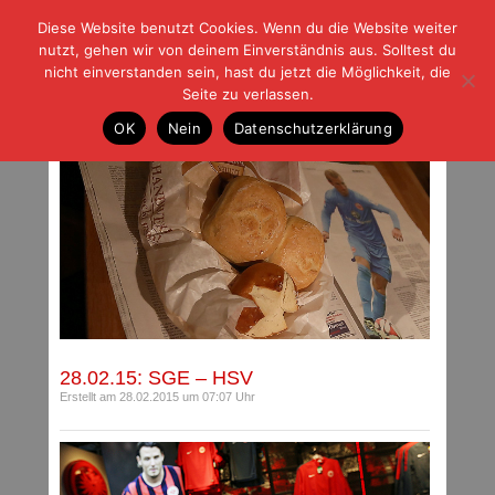
Diese Website benutzt Cookies. Wenn du die Website weiter
| | |
BLOG-G
Fußball und der Rest
nutzt, gehen wir von deinem Einverständnis aus. Solltest du
HOME
|
REGELN
|
IMPRESSUM
|
DATENSCHUTZ
nicht einverstanden sein, hast du jetzt die Möglichkeit, die
Seite zu verlassen.
Archiv für Februar 2015
OK
Nein
Datenschutzerklärung
28.02.15: SGE – HSV
Erstellt am 28.02.2015 um 07:07 Uhr