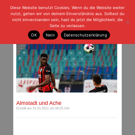
Diese Website benutzt Cookies. Wenn du die Website weiter
| | |
BLOG-G
Fußball und der Rest
nutzt, gehen wir von deinem Einverständnis aus. Solltest du
HOME
|
REGELN
|
IMPRESSUM
|
DATENSCHUTZ
nicht einverstanden sein, hast du jetzt die Möglichkeit, die
Seite zu verlassen.
Beiträge mit Schlagwort: Almstadt
OK
Nein
Datenschutzerklärung
Almstadt und Ache
Erstellt am 31.03.2021 um 06:25 Uhr