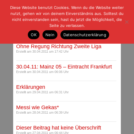
Diese Website benutzt Cookies. Wenn du die Website weiter
| | |
BLOG-G
Fußball und der Rest
nutzt, gehen wir von deinem Einverständnis aus. Solltest du
HOME
|
REGELN
|
IMPRESSUM
|
DATENSCHUTZ
nicht einverstanden sein, hast du jetzt die Möglichkeit, die
Seite zu verlassen.
Archiv für April 2011
OK
Nein
Datenschutzerklärung
Ohne Regung Richtung Zweite Liga
Erstellt am 30.04.2011 um 17:42 Uhr
30.04.11: Mainz 05 – Eintracht Frankfurt
Erstellt am 30.04.2011 um 06:06 Uhr
Erklärungen
Erstellt am 29.04.2011 um 06:31 Uhr
Messi wie Gekas*
Erstellt am 28.04.2011 um 06:39 Uhr
Dieser Beitrag hat keine Überschrift
Erstellt am 27.04.2011 um 06:44 Uhr