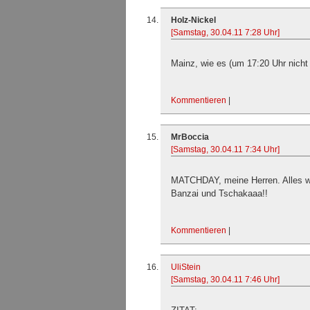
Holz-Nickel
[Samstag, 30.04.11 7:28 Uhr]
Mainz, wie es (um 17:20 Uhr nicht 
Kommentieren
|
MrBoccia
[Samstag, 30.04.11 7:34 Uhr]
MATCHDAY, meine Herren. Alles wir
Banzai und Tschakaaa!!
Kommentieren
|
UliStein
[Samstag, 30.04.11 7:46 Uhr]