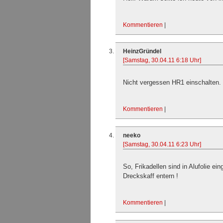
Kommentieren
|
HeinzGründel
[Samstag, 30.04.11 6:18 Uhr]
Nicht vergessen HR1 einschalten.
Kommentieren
|
neeko
[Samstag, 30.04.11 6:23 Uhr]
So, Frikadellen sind in Alufolie e
Dreckskaff entern !
Kommentieren
|