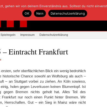
, gehen wir von deinem Einverständnis aus. Solltest du nicht einverstan
OK
Nein
Datenschutzerklärung
Spielregeln
Impressum
Datenschutzerklärung
 – Eintracht Frankfurt
e
n ersten, sehr oberflächlichen Blick ein wenig bedrohlich
die historische Chance sowohl an Wolfsburg als auch –
uft – an Stuttgart vorbei zu ziehen. An Köln sowieso,
e einig, holen gegen Leverkusen keinen Blumentopf. Ist
 gegen Bremen nichts geholt hat. Alles Teil des
t Frankfurt nur noch einen Punkt hinter Bremen. Wir
, Herrschaften. Gut – ein Sieg in Mainz wäre nicht