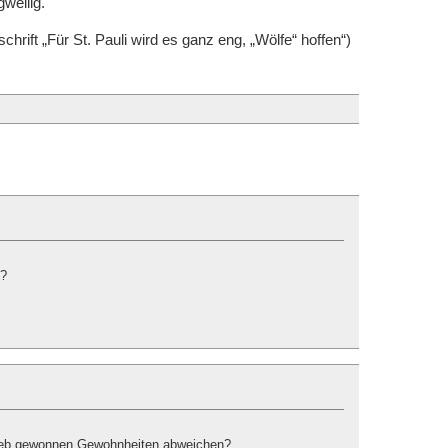
weilig.
schrift „Für St. Pauli wird es ganz eng, „Wölfe“ hoffen“)
z?
 lieb gewonnen Gewohnheiten abweichen?