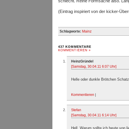
schlecht. Reine Formsache also. Lang
(Eintrag inspiriert von der kicker-Über
Schlagworte:
Mainz
437 KOMMENTARE
KOMMENTIEREN »
HeinzGründel
[Samstag, 30.04.11 6:07 Uhr]
Helle oder dunkle Brötchen Schat
Kommentieren
|
Stefan
[Samstag, 30.04.11 6:14 Uhr]
Hell. Warum sollte ich heute von