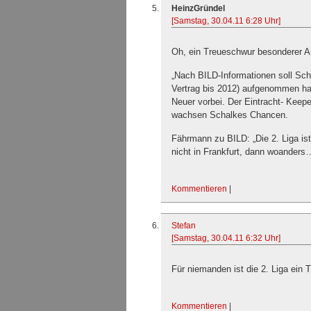
HeinzGründel
[Samstag, 30.04.11 6:28 Uhr]
Oh, ein Treueschwur besonderer Ar
„Nach BILD-Informationen soll Sch
Vertrag bis 2012) aufgenommen hab
Neuer vorbei. Der Eintracht- Keepe
wachsen Schalkes Chancen.
Fährmann zu BILD: „Die 2. Liga ist
nicht in Frankfurt, dann woanders
Kommentieren
|
Stefan
[Samstag, 30.04.11 6:32 Uhr]
Für niemanden ist die 2. Liga ei
Kommentieren
|