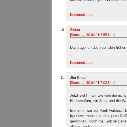
Kommentieren
|
Stefan
[Samstag, 30.04.11 6:55 Uhr]
Das sage ich doch seit den frühe
Kommentieren
|
Jim Knopf
[Samstag, 30.04.11 7:03 Uhr]
Jetzt sieht man, wie weh die nicht
Herrschaften, ein Sieg, und die We
Immerhin war auf Pauli Verlass. Ho
Irgendwie habe ich kein gutes Gefü
gewonnen. Noch nie. Solche Seri
allerwenigsten braucht.