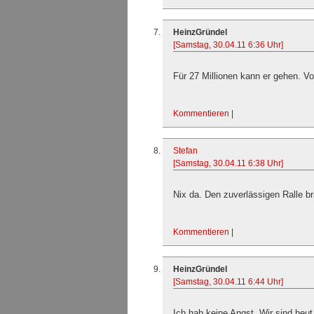
HeinzGründel
[Samstag, 30.04.11 6:36 Uhr]
Für 27 Millionen kann er gehen. Vo
Kommentieren
|
Stefan
[Samstag, 30.04.11 6:38 Uhr]
Nix da. Den zuverlässigen Ralle br
Kommentieren
|
HeinzGründel
[Samstag, 30.04.11 6:44 Uhr]
Ich hab keine Angst. Wir sind heut