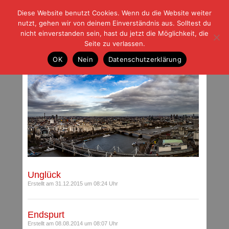
Diese Website benutzt Cookies. Wenn du die Website weiter
| | |
BLOG-G
Fußball und der Rest
nutzt, gehen wir von deinem Einverständnis aus. Solltest du
HOME
|
REGELN
|
IMPRESSUM
|
DATENSCHUTZ
nicht einverstanden sein, hast du jetzt die Möglichkeit, die
Seite zu verlassen.
Beiträge mit Schlagwort: Urlaub
OK
Nein
Datenschutzerklärung
Unglück
Erstellt am 31.12.2015 um 08:24 Uhr
Endspurt
Erstellt am 08.08.2014 um 08:07 Uhr