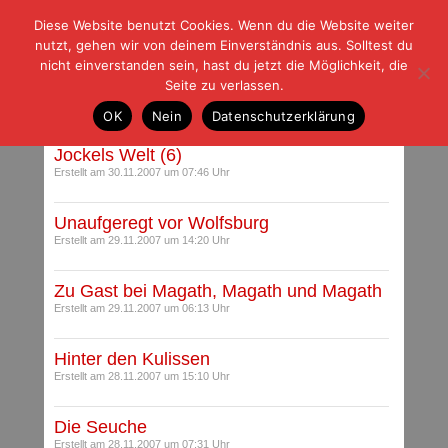
Diese Website benutzt Cookies. Wenn du die Website weiter
| | |
BLOG-G
Fußball und der Rest
nutzt, gehen wir von deinem Einverständnis aus. Solltest du
HOME
|
REGELN
|
IMPRESSUM
|
DATENSCHUTZ
nicht einverstanden sein, hast du jetzt die Möglichkeit, die
Seite zu verlassen.
Archiv für November 2007
OK
Nein
Datenschutzerklärung
Jockels Welt (6)
Erstellt am 30.11.2007 um 07:46 Uhr
Unaufgeregt vor Wolfsburg
Erstellt am 29.11.2007 um 14:20 Uhr
Zu Gast bei Magath, Magath und Magath
Erstellt am 29.11.2007 um 06:13 Uhr
Hinter den Kulissen
Erstellt am 28.11.2007 um 15:10 Uhr
Die Seuche
Erstellt am 28.11.2007 um 07:31 Uhr