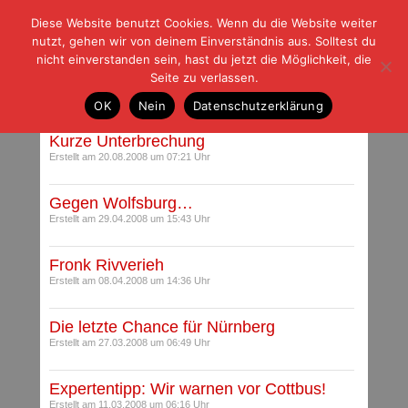
Diese Website benutzt Cookies. Wenn du die Website weiter
| | |
BLOG-G
Fußball und der Rest
nutzt, gehen wir von deinem Einverständnis aus. Solltest du
HOME
|
REGELN
|
IMPRESSUM
|
DATENSCHUTZ
nicht einverstanden sein, hast du jetzt die Möglichkeit, die
Seite zu verlassen.
Archiv der Kategorie: Tipprunde
OK
Nein
Datenschutzerklärung
Kurze Unterbrechung
Erstellt am 20.08.2008 um 07:21 Uhr
Gegen Wolfsburg…
Erstellt am 29.04.2008 um 15:43 Uhr
Fronk Rivverieh
Erstellt am 08.04.2008 um 14:36 Uhr
Die letzte Chance für Nürnberg
Erstellt am 27.03.2008 um 06:49 Uhr
Expertentipp: Wir warnen vor Cottbus!
Erstellt am 11.03.2008 um 06:16 Uhr