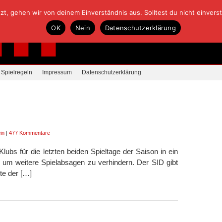
, gehen wir von deinem Einverständnis aus. Solltest du nicht einverstan
OK
Nein
Datenschutzerklärung
Spielregeln
Impressum
Datenschutzerklärung
in
|
477 Kommentare
ubs für die letzten beiden Spieltage der Saison in ein
, um weitere Spielabsagen zu verhindern. Der SID gibt
te der […]