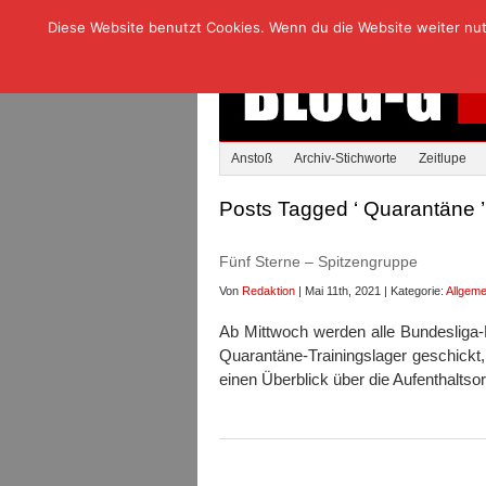
Diese Website benutzt Cookies. Wenn du die Website weiter nutzt
Anstoß
Archiv-Stichworte
Zeitlupe
Posts Tagged ‘ Quarantäne ’
Fünf Sterne – Spitzengruppe
Von
Redaktion
| Mai 11th, 2021 | Kategorie:
Allgeme
Ab Mittwoch werden alle Bundesliga-Kl
Quarantäne-Trainingslager geschickt
einen Überblick über die Aufenthaltsor