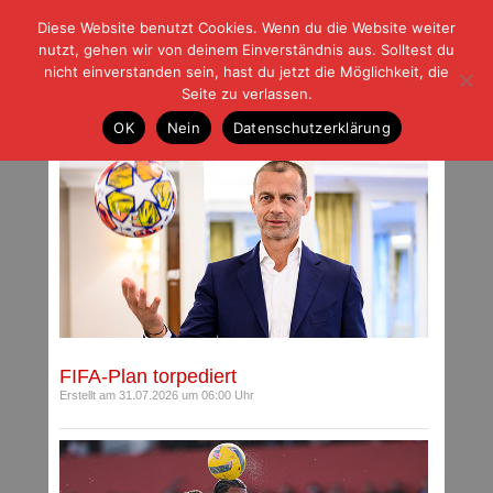
Diese Website benutzt Cookies. Wenn du die Website weiter
| | |
BLOG-G
Fußball und der Rest
nutzt, gehen wir von deinem Einverständnis aus. Solltest du
HOME
|
REGELN
|
IMPRESSUM
|
DATENSCHUTZ
nicht einverstanden sein, hast du jetzt die Möglichkeit, die
Seite zu verlassen.
Archiv für Juli 2026
OK
Nein
Datenschutzerklärung
FIFA-Plan torpediert
Erstellt am 31.07.2026 um 06:00 Uhr