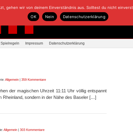
, gehen wir von deinem Einverständnis aus. Solltest du nicht einverstan
OK
Nein
Datenschutzerklärung
Spielregeln
Impressum
Datenschutzerklärung
rie:
Allgemein
|
359 Kommentare
ehen der magischen Uhrzeit 11:11 Uhr völlig entspannt
 im Rheinland, sondern in der Nähe des Baseler […]
ie:
Allgemein
|
303 Kommentare