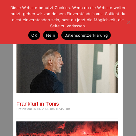
Diese Website benutzt Cookies. Wenn du die Website weiter
| | |
BLOG-G
Fußball und der Rest
nutzt, gehen wir von deinem Einverständnis aus. Solltest du
HOME
|
REGELN
|
IMPRESSUM
|
DATENSCHUTZ
nicht einverstanden sein, hast du jetzt die Möglichkeit, die
Seite zu verlassen.
Beiträge mit Schlagwort: DFB-Pokal
OK
Nein
Datenschutzerklärung
Frankfurt in Tönis
Erstellt am 07.06.2026 um 16:45 Uhr