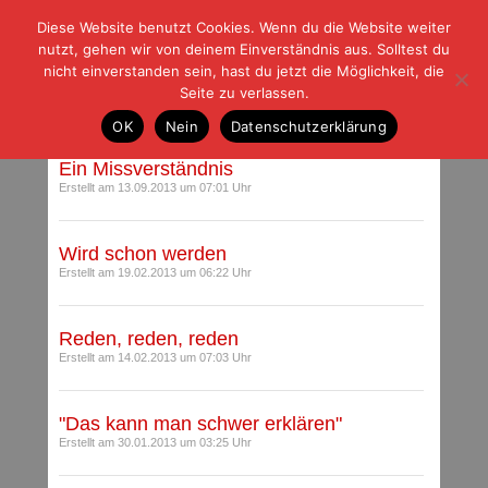
Diese Website benutzt Cookies. Wenn du die Website weiter
| | |
BLOG-G
Fußball und der Rest
nutzt, gehen wir von deinem Einverständnis aus. Solltest du
HOME
|
REGELN
|
IMPRESSUM
|
DATENSCHUTZ
nicht einverstanden sein, hast du jetzt die Möglichkeit, die
Seite zu verlassen.
Beiträge mit Schlagwort: Lakic
OK
Nein
Datenschutzerklärung
Ein Missverständnis
Erstellt am 13.09.2013 um 07:01 Uhr
Wird schon werden
Erstellt am 19.02.2013 um 06:22 Uhr
Reden, reden, reden
Erstellt am 14.02.2013 um 07:03 Uhr
"Das kann man schwer erklären"
Erstellt am 30.01.2013 um 03:25 Uhr