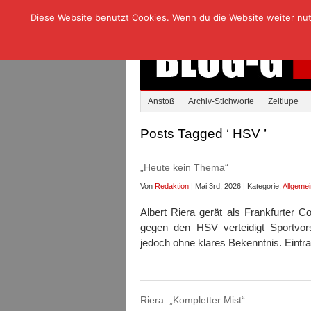
Diese Website benutzt Cookies. Wenn du die Website weiter nutzt
Anstoß
Archiv-Stichworte
Zeitlupe
Posts Tagged ‘ HSV ’
„Heute kein Thema“
Von
Redaktion
| Mai 3rd, 2026 | Kategorie:
Allgemei
Albert Riera gerät als Frankfurter 
gegen den HSV verteidigt Sportvo
jedoch ohne klares Bekenntnis. Eintra
Riera: „Kompletter Mist“