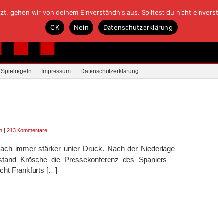
, gehen wir von deinem Einverständnis aus. Solltest du nicht einverstan
OK
Nein
Datenschutzerklärung
Spielregeln
Impressum
Datenschutzerklärung
n
|
213 Kommentare
Coach immer stärker unter Druck. Nach der Niederlage
rstand Krösche die Pressekonferenz des Spaniers –
cht Frankfurts […]