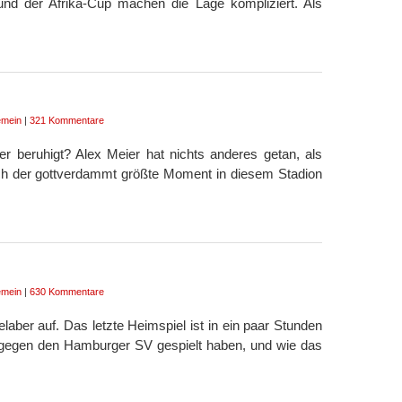
und der Afrika-Cup machen die Lage kompliziert. Als
emein
|
321 Kommentare
r beruhigt? Alex Meier hat nichts anderes getan, als
ich der gottverdammt größte Moment in diesem Stadion
emein
|
630 Kommentare
laber auf. Das letzte Heimspiel ist in ein paar Stunden
d gegen den Hamburger SV gespielt haben, und wie das