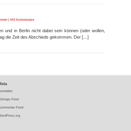
emein
|
442 Kommentare
en und in Berlin nicht dabei sein können (oder wollen,
stag die Zeit des Abschieds gekommen. Der […]
Meta
Anmelden
Eintrags-Feed
Kommentar-Feed
WordPress.org