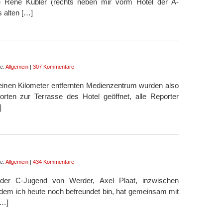
ge René Kübler (rechts neben mir vorm Hotel der A-
 alten […]
ie:
Allgemein
|
307 Kommentare
 einen Kilometer entfernten Medienzentrum wurden also
rten zur Terrasse des Hotel geöffnet, alle Reporter
]
ie:
Allgemein
|
434 Kommentare
der C-Jugend von Werder, Axel Plaat, inzwischen
t dem ich heute noch befreundet bin, hat gemeinsam mit
[…]