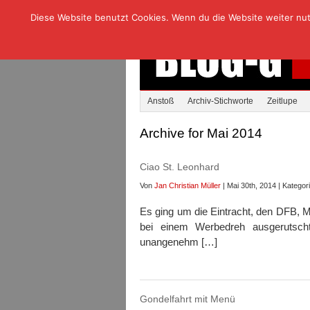
Diese Website benutzt Cookies. Wenn du die Website weiter nutzt
Anstoß
Archiv-Stichworte
Zeitlupe
Archive for Mai 2014
Ciao St. Leonhard
Von
Jan Christian Müller
| Mai 30th, 2014 | Kategor
Es ging um die Eintracht, den DFB, 
bei einem Werbedreh ausgerutsch
unangenehm […]
Gondelfahrt mit Menü