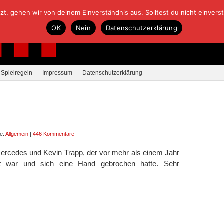
, gehen wir von deinem Einverständnis aus. Solltest du nicht einverstan
OK
Nein
Datenschutzerklärung
Spielregeln
Impressum
Datenschutzerklärung
ie:
Allgemein
|
446 Kommentare
Mercedes und Kevin Trapp, der vor mehr als einem Jahr
t war und sich eine Hand gebrochen hatte. Sehr