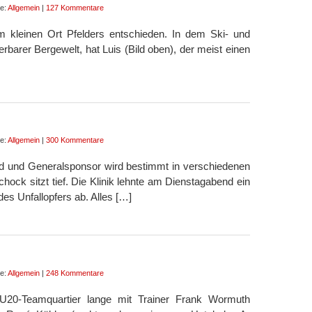
ie:
Allgemein
|
127 Kommentare
im kleinen Ort Pfelders entschieden. In dem Ski- und
arer Bergewelt, hat Luis (Bild oben), der meist einen
ie:
Allgemein
|
300 Kommentare
 und Generalsponsor wird bestimmt in verschiedenen
ock sitzt tief. Die Klinik lehnte am Dienstagabend ein
s Unfallopfers ab. Alles […]
ie:
Allgemein
|
248 Kommentare
20-Teamquartier lange mit Trainer Frank Wormuth