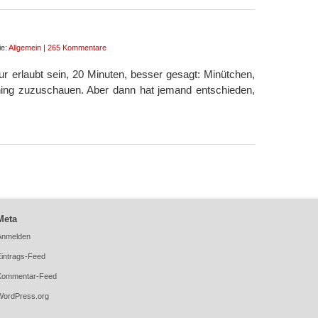
ie:
Allgemein
|
265 Kommentare
ur erlaubt sein, 20 Minuten, besser gesagt: Minütchen,
ning zuzuschauen. Aber dann hat jemand entschieden,
Meta
Anmelden
Eintrags-Feed
Kommentar-Feed
WordPress.org