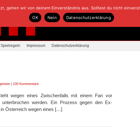
, gehen wir von deinem Einverständnis aus. Solltest du nicht einverstan
OK
Nein
Datenschutzerklärung
Spielregeln
Impressum
Datenschutzerklärung
lgemein
|
100 Kommentare
 steht wegen eines Zwischenfalls mit einem Fan vor
 unterbrochen werden. Ein Prozess gegen den Ex-
t in Österreich wegen eines […]