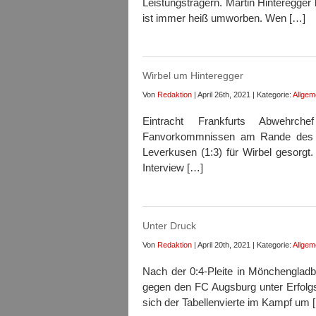
Leistungsträgern. Martin Hinteregger 
ist immer heiß umworben. Wen […]
Wirbel um Hinteregger
Von
Redaktion
| April 26th, 2021 | Kategorie:
Allgem
Eintracht Frankfurts Abwehrc
Fanvorkommnissen am Rande des Bu
Leverkusen (1:3) für Wirbel gesorgt. 
Interview […]
Unter Druck
Von
Redaktion
| April 20th, 2021 | Kategorie:
Allgem
Nach der 0:4-Pleite in Mönchengladb
gegen den FC Augsburg unter Erfolgs
sich der Tabellenvierte im Kampf um 