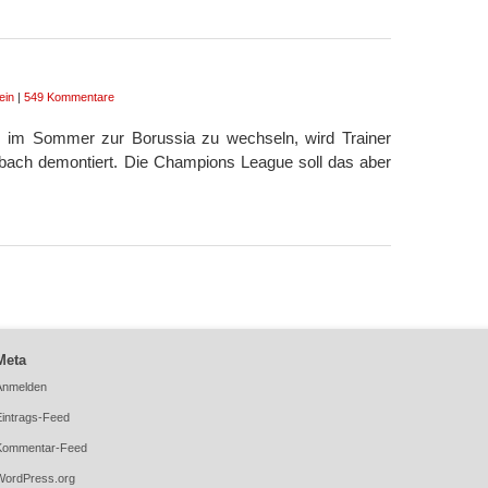
ein
|
549 Kommentare
, im Sommer zur Borussia zu wechseln, wird Trainer
adbach demontiert. Die Champions League soll das aber
Meta
Anmelden
Eintrags-Feed
Kommentar-Feed
WordPress.org