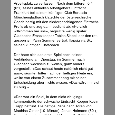
Arbeitsplatz zu verlassen. Nach dem bitteren 0:4
(0:1) seines aktuellen Arbeitgebers Eintracht
Frankfurt bei seinem künftigen Club Borussia
Mönchengladbach klatschte der österreichische
Coach hastig mit den niedergeschlagenen Eintracht-
Profis ab und zog dann bedient ab. «Herzlich
willkommen bei uns», begrüßte wenig später
Gladbachs Ersatzkeeper Tobias Sippel, der den rot-
gesperrten Yann Sommer vertrat, flapsig via Sky
seinen künftigen Chefcoach.
Der hatte sich das erste Spiel nach seiner
Verkündung am Dienstag, im Sommer nach
Gladbach wechseln zu wollen, ganz anders
vorgestellt. «Das schaut heute natürlich nicht gut
aus», räumte Hütter nach der heftigen Pleite ein,
wollte von einem Zusammenhang mit seiner
Entscheidung aber nichts wissen: «Das wäre mir viel
zu billig.»
«Das war ein Spiel, in dem nicht viel ging»,
kommentierte der schwache Eintracht-Keeper Kevin
Trapp betrübt. Die heftige Pleite nach Toren von
Matthias Ginter (10. Minute), Jonas Hofmann (60.),