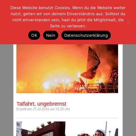
Diese Website benutzt Cookies. Wenn du die Website weiter
| | |
BLOG-G
Fußball und der Rest
nutzt, gehen wir von deinem Einverständnis aus. Solltest du
HOME
|
REGELN
|
IMPRESSUM
|
DATENSCHUTZ
nicht einverstanden sein, hast du jetzt die Möglichkeit, die
Seite zu verlassen.
Beiträge mit Schlagwort: Aue
OK
Nein
Datenschutzerklärung
Talfahrt, ungebremst
Erstellt am 27.10.2015 um 21:35 Uhr