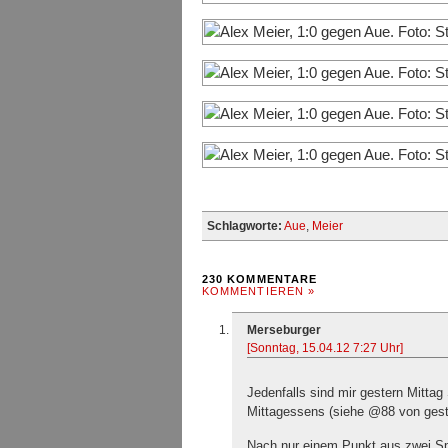
Schlagworte:
Aue
,
Meier
230 KOMMENTARE
KOMMENTIEREN »
Merseburger
[Sonntag, 15.04.12 7:27 Uhr]
Jedenfalls sind mir gestern Mittag
Mittagessens (siehe @88 von gest
Nach nur einem Punkt aus zwei Sp