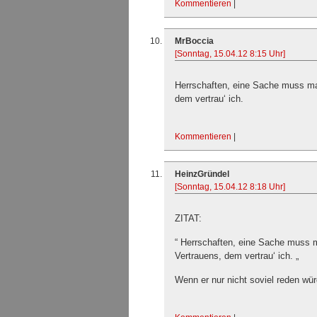
Kommentieren
|
MrBoccia
[Sonntag, 15.04.12 8:15 Uhr]
Herrschaften, eine Sache muss ma
dem vertrau‘ ich.
Kommentieren
|
HeinzGründel
[Sonntag, 15.04.12 8:18 Uhr]
ZITAT:
“ Herrschaften, eine Sache muss 
Vertrauens, dem vertrau‘ ich. „
Wenn er nur nicht soviel reden wür