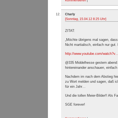
Kommentieren
|
Charly
[Sonntag, 15.04.12 8:25 Uhr]
ZITAT:
„Möchte übrigens mal sagen, dass 
Nicht martialisch, einfach nur gut.
http://www.youtube.com/watch?v..
@335 Middelhesse gestern abend: 
hintereinander anschauen, einfach n
Nachdem im nach dem Abstieg hier 
zu Wort melden und sagen, daß ich
für ein Jahr…
Und die tollen Meier-Bilder!! Als F
SGE forever!