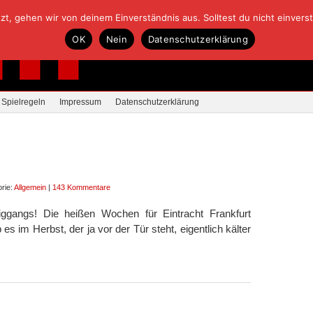
, gehen wir von deinem Einverständnis aus. Solltest du nicht einverstan
OK
Nein
Datenschutzerklärung
Spielregeln
Impressum
Datenschutzerklärung
rie:
Allgemein
|
143 Kommentare
ggangs! Die heißen Wochen für Eintracht Frankfurt
 es im Herbst, der ja vor der Tür steht, eigentlich kälter