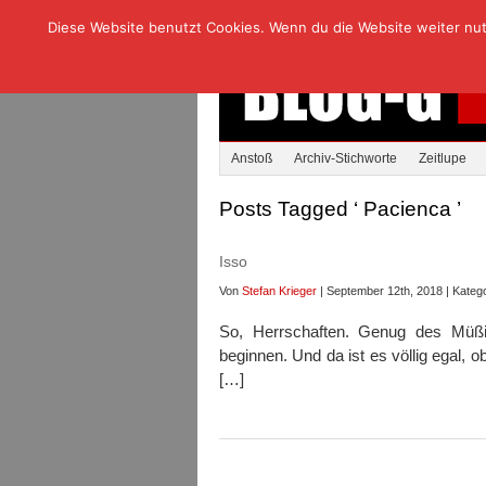
Diese Website benutzt Cookies. Wenn du die Website weiter nutzt
Anstoß
Archiv-Stichworte
Zeitlupe
Posts Tagged ‘ Pacienca ’
Isso
Von
Stefan Krieger
| September 12th, 2018 | Katego
So, Herrschaften. Genug des Müßi
beginnen. Und da ist es völlig egal, ob
[…]