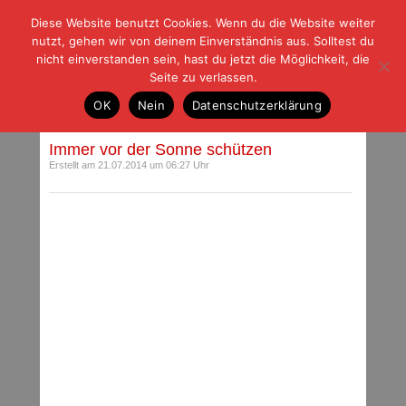
Diese Website benutzt Cookies. Wenn du die Website weiter
| | |
BLOG-G
Fußball und der Rest
nutzt, gehen wir von deinem Einverständnis aus. Solltest du
HOME
|
REGELN
|
IMPRESSUM
|
DATENSCHUTZ
nicht einverstanden sein, hast du jetzt die Möglichkeit, die
Seite zu verlassen.
Beiträge mit Schlagwort: Bendtnder
OK
Nein
Datenschutzerklärung
Immer vor der Sonne schützen
Erstellt am 21.07.2014 um 06:27 Uhr