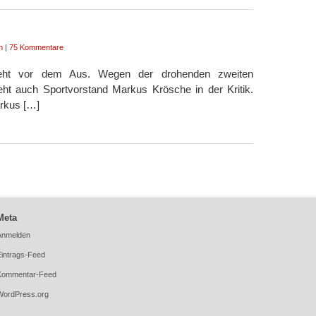
n
|
75 Kommentare
 steht vor dem Aus. Wegen der drohenden zweiten
teht auch Sportvorstand Markus Krösche in der Kritik.
arkus […]
Meta
Anmelden
Eintrags-Feed
Kommentar-Feed
WordPress.org