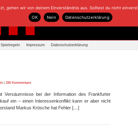
, gehen wir von deinem Einverständnis aus. Solltest du nicht einverstan
OK
Nein
Datenschutzerklärung
Spielregeln
Impressum
Datenschutzerklärung
in
|
280 Kommentare
t Versäumnisse bei der Information des Frankfurter
auf ein – einen Interessenkonflikt kann er aber nicht
vorstand Markus Krösche hat Fehler […]