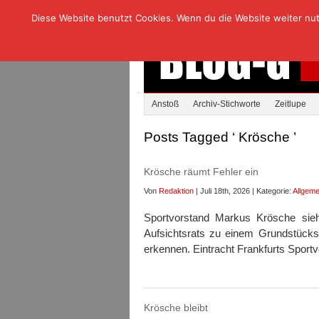
Diese Website benutzt Cookies. Wenn du die Website weiter nutzt
Anstoß
Archiv-Stichworte
Zeitlupe
Posts Tagged ‘ Krösche ’
Krösche räumt Fehler ein
Von
Redaktion
| Juli 18th, 2026 | Kategorie:
Allgeme
Sportvorstand Markus Krösche sieh
Aufsichtsrats zu einem Grundstücksk
erkennen. Eintracht Frankfurts Sport
Krösche bleibt