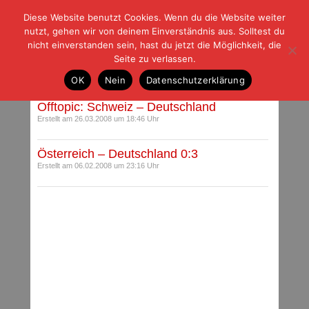
Diese Website benutzt Cookies. Wenn du die Website weiter
| | |
BLOG-G
Fußball und der Rest
nutzt, gehen wir von deinem Einverständnis aus. Solltest du
HOME
|
REGELN
|
IMPRESSUM
|
DATENSCHUTZ
nicht einverstanden sein, hast du jetzt die Möglichkeit, die
Seite zu verlassen.
Beiträge mit Schlagwort: EM-Vorbereitung
OK
Nein
Datenschutzerklärung
Offtopic: Schweiz – Deutschland
Erstellt am 26.03.2008 um 18:46 Uhr
Österreich – Deutschland 0:3
Erstellt am 06.02.2008 um 23:16 Uhr