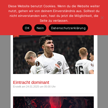
Diese Website benutzt Cookies. Wenn du die Website weiter
| | |
BLOG-G
Fußball und der Rest
nutzt, gehen wir von deinem Einverständnis aus. Solltest du
HOME
|
REGELN
|
IMPRESSUM
|
DATENSCHUTZ
nicht einverstanden sein, hast du jetzt die Möglichkeit, die
Seite zu verlassen.
Beiträge mit Schlagwort: Ferencvárosi TC
OK
Nein
Datenschutzerklärung
Eintracht dominant
Erstellt am 24.01.2025 um 05:00 Uhr