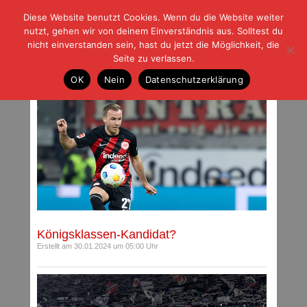
Diese Website benutzt Cookies. Wenn du die Website weiter
| | |
BLOG-G
Fußball und der Rest
nutzt, gehen wir von deinem Einverständnis aus. Solltest du
HOME
|
REGELN
|
IMPRESSUM
|
DATENSCHUTZ
nicht einverstanden sein, hast du jetzt die Möglichkeit, die
Seite zu verlassen.
Archiv für Januar 2024
OK
Nein
Datenschutzerklärung
Königsklassen-Kandidat?
Erstellt am 30.01.2024 um 05:00 Uhr