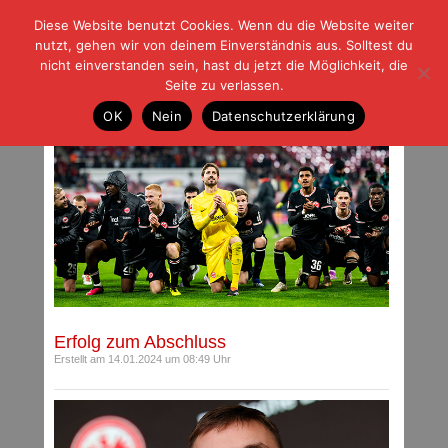
Diese Website benutzt Cookies. Wenn du die Website weiter
| | |
BLOG-G
Fußball und der Rest
nutzt, gehen wir von deinem Einverständnis aus. Solltest du
HOME
|
REGELN
|
IMPRESSUM
|
DATENSCHUTZ
nicht einverstanden sein, hast du jetzt die Möglichkeit, die
Seite zu verlassen.
Archiv für Januar 2024
OK
Nein
Datenschutzerklärung
Erfolg zum Abschluss
Erstellt am 14.01.2024 um 08:49 Uhr