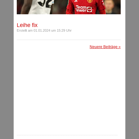
Leihe fix
Erstellt am 01.01.2024 um 15:29 Uhr
Neuere Beiträge »