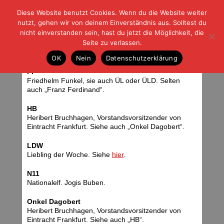
Diese Website benutzt Cookies. Wenn du die Website weiter
| | |
BLOG-G
Fußball und der Rest
nutzt, gehen wir von deinem Einverständnis aus. Solltest du
HOME
|
REGELN
|
IMPRESSUM
|
DATENSCHUTZ
nicht einverstanden sein, hast du jetzt die Möglichkeit, die
Seite zu verlassen.
BLOG-G Lexikon
OK
Nein
Datenschutzerklärung
FF
Friedhelm Funkel, sie auch ÜL oder ÜLD. Selten
auch „Franz Ferdinand“.
HB
Heribert Bruchhagen, Vorstandsvorsitzender von
Eintracht Frankfurt. Siehe auch „Onkel Dagobert“.
LDW
Liebling der Woche. Siehe
hier
.
N11
Nationalelf. Jogis Buben.
Onkel Dagobert
Heribert Bruchhagen, Vorstandsvorsitzender von
Eintracht Frankfurt. Siehe auch „HB“.