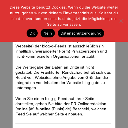
Diese Website benutzt Cookies. Wenn du die Website weiter
| | |
BLOG-G
Fußball und der Rest
nutzt, gehen wir von deinem Einverständnis aus. Solltest du
HOME
|
REGELN
|
IMPRESSUM
|
DATENSCHUTZ
nicht einverstanden sein, hast du jetzt die Möglichkeit, die
Seite zu verlassen.
Nutzungsbedingungen für Feeds
OK
Nein
Datenschutzerklärung
Die freie Nutzung (d.h. Darstellung auf eigener
Webseite) der blog-g-Feeds ist ausschließlich (in
inhaltlich unveränderter Form) Privatpersonen und
nicht-kommerziellen Organisationen erlaubt.
Die Weitergabe der Daten an Dritte ist nicht
gestattet. Die Frankfurter Rundschau behält sich das
Recht vor, Websites ohne Angabe von Gründen die
Integration von Inhalten der Website blog-g.de zu
untersagen.
Wenn Sie einen blog-g-Feed auf Ihrer Seite
darstellen, geben Sie bitte der FR-Onlineredaktion
(online [ät] fr-online [Punkt] de) Bescheid, welchen
Feed Sie auf welcher Seite einbauen.