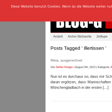
Diese Website benutzt Cookies. Wenn du die Website weiter nutzt
Anstoß
Archiv-Stichworte
Zeitlupe
Posts Tagged ‘ Illertissen ’
Weia, ausgerechnet
Von
Stefan Krieger
| August 5th, 2013 | Kategorie:
A
Nun ist es durchaus so, dass mir Sch
daran ergötzen, dass Mannschaften
Mönchengladbach in der ersten […]