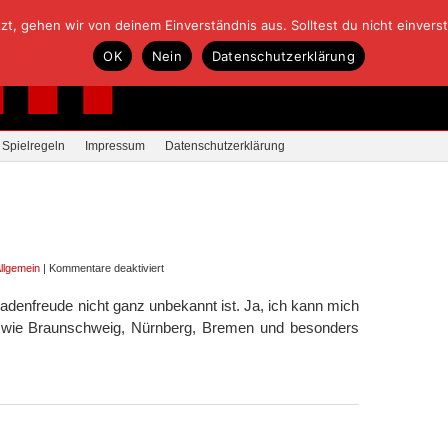
, gehen wir von deinem Einverständnis aus. Solltest du nicht einverstan
OK
Nein
Datenschutzerklärung
Spielregeln
Impressum
Datenschutzerklärung
für
llgemein
|
Kommentare deaktiviert
Weia,
adenfreude nicht ganz unbekannt ist. Ja, ich kann mich
ausgerechnet
 wie Braunschweig, Nürnberg, Bremen und besonders