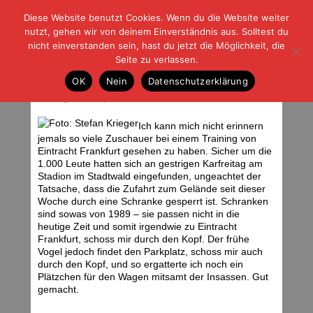
Diese Website benutzt Cookies. Wenn du die Website weiter
| | |
BLOG-G
Fußball und der Rest
nutzt, gehen wir von deinem Einverständnis aus. Solltest du
HOME
|
REGELN
|
IMPRESSUM
|
DATENSCHUTZ
nicht einverstanden sein, hast du jetzt die Möglichkeit, die
Seite zu verlassen.
03.04.10 Eintracht Frankfurt – Bayer
OK
Nein
Datenschutzerklärung
Leverkusen
Samstag, 03.04.10 | 06:41 Uhr
Ich kann mich nicht erinnern
jemals so viele Zuschauer bei einem Training von
Eintracht Frankfurt gesehen zu haben. Sicher um die
1.000 Leute hatten sich an gestrigen Karfreitag am
Stadion im Stadtwald eingefunden, ungeachtet der
Tatsache, dass die Zufahrt zum Gelände seit dieser
Woche durch eine Schranke gesperrt ist. Schranken
sind sowas von 1989 – sie passen nicht in die
heutige Zeit und somit irgendwie zu Eintracht
Frankfurt, schoss mir durch den Kopf. Der frühe
Vogel jedoch findet den Parkplatz, schoss mir auch
durch den Kopf, und so ergatterte ich noch ein
Plätzchen für den Wagen mitsamt der Insassen. Gut
gemacht.