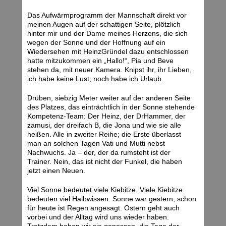
Das Aufwärmprogramm der Mannschaft direkt vor
meinen Augen auf der schattigen Seite, plötzlich
hinter mir und der Dame meines Herzens, die sich
wegen der Sonne und der Hoffnung auf ein
Wiedersehen mit HeinzGründel dazu entschlossen
hatte mitzukommen ein „Hallo!“, Pia und Beve
stehen da, mit neuer Kamera. Knipst ihr, ihr Lieben,
ich habe keine Lust, noch habe ich Urlaub.
Drüben, siebzig Meter weiter auf der anderen Seite
des Platzes, das einträchtlich in der Sonne stehende
Kompetenz-Team: Der Heinz, der DrHammer, der
zamusi, der dreifach B, die Jona und wie sie alle
heißen. Alle in zweiter Reihe; die Erste überlasst
man an solchen Tagen Vati und Mutti nebst
Nachwuchs. Ja – der, der da rumsteht ist der
Trainer. Nein, das ist nicht der Funkel, die haben
jetzt einen Neuen.
Viel Sonne bedeutet viele Kiebitze. Viele Kiebitze
bedeuten viel Halbwissen. Sonne war gestern, schon
für heute ist Regen angesagt. Ostern geht auch
vorbei und der Alltag wird uns wieder haben.