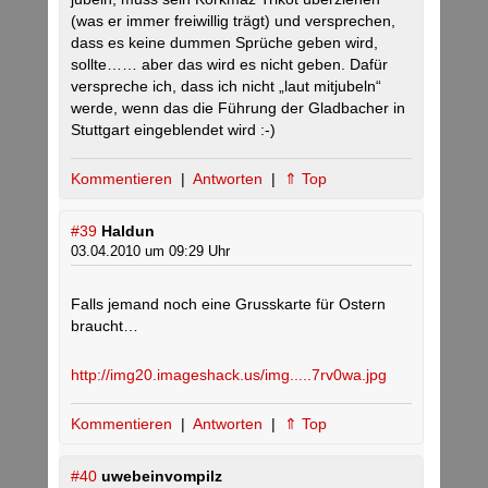
(was er immer freiwillig trägt) und versprechen,
dass es keine dummen Sprüche geben wird,
sollte…… aber das wird es nicht geben. Dafür
verspreche ich, dass ich nicht „laut mitjubeln“
werde, wenn das die Führung der Gladbacher in
Stuttgart eingeblendet wird :-)
Kommentieren
|
Antworten
|
⇑ Top
#39
Haldun
03.04.2010 um 09:29 Uhr
Falls jemand noch eine Grusskarte für Ostern
braucht…
http://img20.imageshack.us/img.....7rv0wa.jpg
Kommentieren
|
Antworten
|
⇑ Top
#40
uwebeinvompilz