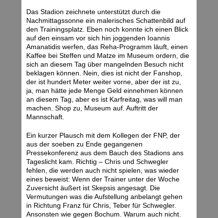
Das Stadion zeichnete unterstützt durch die
Nachmittagssonne ein malerisches Schattenbild auf
den Trainingsplatz. Eben noch konnte ich einen Blick
auf den einsam vor sich hin joggenden Ioannis
Amanatidis werfen, das Reha-Programm läuft, einen
Kaffee bei Steffen und Matze im Museum ordern, die
sich an diesem Tag über mangelnden Besuch nicht
beklagen können. Nein, dies ist nicht der Fanshop,
der ist hundert Meter weiter vorne, aber der ist zu,
ja, man hätte jede Menge Geld einnehmen können
an diesem Tag, aber es ist Karfreitag, was will man
machen. Shop zu, Museum auf. Auftritt der
Mannschaft.
Ein kurzer Plausch mit dem Kollegen der FNP, der
aus der soeben zu Ende gegangenen
Pressekonferenz aus dem Bauch des Stadions ans
Tageslicht kam. Richtig – Chris und Schwegler
fehlen, die werden auch nicht spielen, was wieder
eines beweist: Wenn der Trainer unter der Woche
Zuversicht äußert ist Skepsis angesagt. Die
Vermutungen was die Aufstellung anbelangt gehen
in Richtung Franz für Chris, Teber für Schwegler.
Ansonsten wie gegen Bochum. Warum auch nicht.