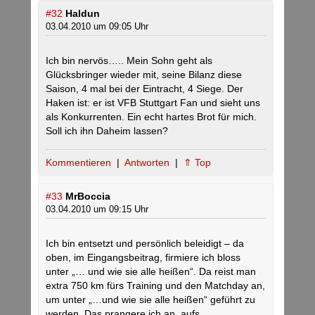
#32
Haldun
03.04.2010 um 09:05 Uhr
Ich bin nervös….. Mein Sohn geht als
Glücksbringer wieder mit, seine Bilanz diese
Saison, 4 mal bei der Eintracht, 4 Siege. Der
Haken ist: er ist VFB Stuttgart Fan und sieht uns
als Konkurrenten. Ein echt hartes Brot für mich.
Soll ich ihn Daheim lassen?
Kommentieren
|
Antworten
|
⇑ Top
#33
MrBoccia
03.04.2010 um 09:15 Uhr
Ich bin entsetzt und persönlich beleidigt – da
oben, im Eingangsbeitrag, firmiere ich bloss
unter „… und wie sie alle heißen“. Da reist man
extra 750 km fürs Training und den Matchday an,
um unter „…und wie sie alle heißen“ geführt zu
werden. Das prangere ich an, aufs