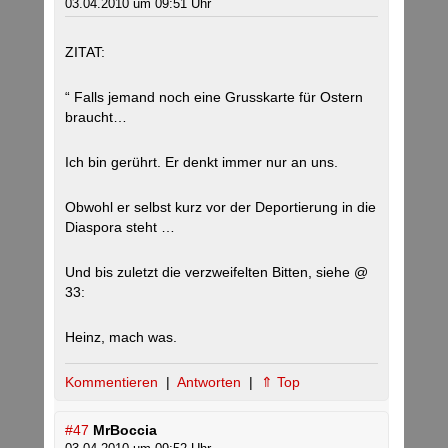
03.04.2010 um 09:51 Uhr
ZITAT:
“ Falls jemand noch eine Grusskarte für Ostern
braucht…
Ich bin gerührt. Er denkt immer nur an uns.
Obwohl er selbst kurz vor der Deportierung in die
Diaspora steht …
Und bis zuletzt die verzweifelten Bitten, siehe @
33:
Heinz, mach was.
Kommentieren
|
Antworten
|
⇑ Top
#47
MrBoccia