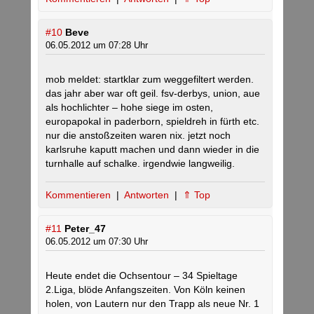
#10
Beve
06.05.2012 um 07:28 Uhr
mob meldet: startklar zum weggefiltert werden.
das jahr aber war oft geil. fsv-derbys, union, aue
als hochlichter – hohe siege im osten,
europapokal in paderborn, spieldreh in fürth etc.
nur die anstoßzeiten waren nix. jetzt noch
karlsruhe kaputt machen und dann wieder in die
turnhalle auf schalke. irgendwie langweilig.
Kommentieren
|
Antworten
|
⇑ Top
#11
Peter_47
06.05.2012 um 07:30 Uhr
Heute endet die Ochsentour – 34 Spieltage
2.Liga, blöde Anfangszeiten. Von Köln keinen
holen, von Lautern nur den Trapp als neue Nr. 1