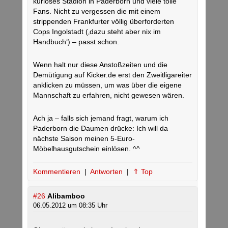
kurioses Stadion in Paderborn und viele tolle
Fans. Nicht zu vergessen die mit einem
strippenden Frankfurter völlig überforderten
Cops Ingolstadt (‚dazu steht aber nix im
Handbuch‘) – passt schon.
Wenn halt nur diese Anstoßzeiten und die
Demütigung auf Kicker.de erst den Zweitligareiter
anklicken zu müssen, um was über die eigene
Mannschaft zu erfahren, nicht gewesen wären.
Ach ja – falls sich jemand fragt, warum ich
Paderborn die Daumen drücke: Ich will da
nächste Saison meinen 5-Euro-
Möbelhausgutschein einlösen. ^^
Kommentieren
|
Antworten
|
⇑ Top
#26
Alibamboo
06.05.2012 um 08:35 Uhr