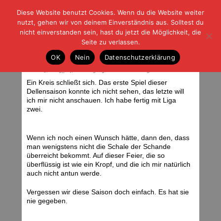
Diese Website benutzt Cookies. Wenn du die Website weiter
| | |
BLOG-G
Fußball und der Rest
nutzt, gehen wir von deinem Einverständnis aus. Solltest du
HOME
|
REGELN
|
IMPRESSUM
|
DATENSCHUTZ
nicht einverstanden sein, hast du jetzt die Möglichkeit, die
Seite zu verlassen.
06.05.12 Karlsruher SC – Eintracht
OK
Nein
Datenschutzerklärung
Frankfurt
Sonntag, 06.05.12 | 05:01 Uhr
<div class="img_caption">Abgang. Foto: Stefan Krieger.</div>
Ein Kreis schließt sich. Das erste Spiel dieser
Dellensaison konnte ich nicht sehen, das letzte will
ich mir nicht anschauen. Ich habe fertig mit Liga
zwei.
Wenn ich noch einen Wunsch hätte, dann den, dass
man wenigstens nicht die Schale der Schande
überreicht bekommt. Auf dieser Feier, die so
überflüssig ist wie ein Kropf, und die ich mir natürlich
auch nicht antun werde.
Vergessen wir diese Saison doch einfach. Es hat sie
nie gegeben.