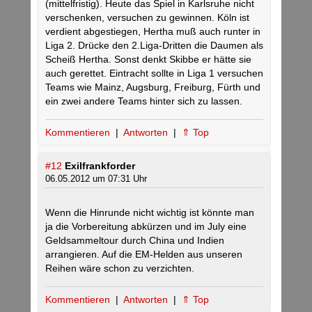
(mittelfristig). Heute das Spiel in Karlsruhe nicht
verschenken, versuchen zu gewinnen. Köln ist
verdient abgestiegen, Hertha muß auch runter in
Liga 2. Drücke den 2.Liga-Dritten die Daumen als
Scheiß Hertha. Sonst denkt Skibbe er hätte sie
auch gerettet. Eintracht sollte in Liga 1 versuchen
Teams wie Mainz, Augsburg, Freiburg, Fürth und
ein zwei andere Teams hinter sich zu lassen.
Kommentieren
|
Antworten
|
⇑ Top
#12
Exilfrankforder
06.05.2012 um 07:31 Uhr
Wenn die Hinrunde nicht wichtig ist könnte man
ja die Vorbereitung abkürzen und im July eine
Geldsammeltour durch China und Indien
arrangieren. Auf die EM-Helden aus unseren
Reihen wäre schon zu verzichten.
Kommentieren
|
Antworten
|
⇑ Top