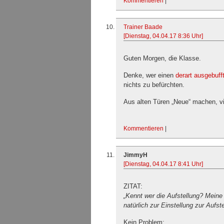
Kommentieren
|
Trainer Baade
[Dienstag, 04.04.17 8:36 Uhr]
Guten Morgen, die Klasse.
Denke, wer einen
derart ausgebuf
nichts zu befürchten.
Aus alten Türen „Neue“ machen, viel
Kommentieren
|
JimmyH
[Dienstag, 04.04.17 8:41 Uhr]
ZITAT:
„Kennt wer die Aufstellung? Meine
natürlich zur Einstellung zur Aufs
Kein Problem: