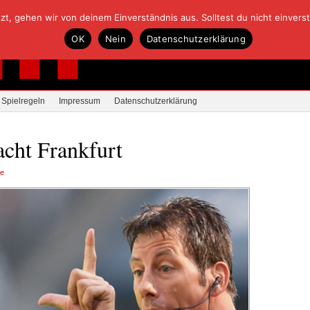
, gehen wir von deinem Einverständnis aus. Solltest du nicht einverstan
OK
Nein
Datenschutzerklärung
Spielregeln
Impressum
Datenschutzerklärung
acht Frankfurt
re