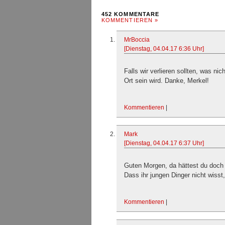
452 KOMMENTARE
KOMMENTIEREN »
MrBoccia
[Dienstag, 04.04.17 6:36 Uhr]
Falls wir verlieren sollten, was nic
Ort sein wird. Danke, Merkel!
Kommentieren
|
Mark
[Dienstag, 04.04.17 6:37 Uhr]
Guten Morgen, da hättest du doch 
Dass ihr jungen Dinger nicht wiss
Kommentieren
|