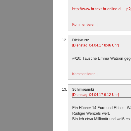
http://www.hr-text.hr-online.d.....
Kommentieren
|
Dickwurtz
[Dienstag, 04.04.17 8:46 Uhr]
@10: Tausche Emma Watson gege
Kommentieren
|
Schimpanski
[Dienstag, 04.04.17 9:12 Uhr]
Ein Hübner 14 Euro und Ebbes. W
Rüdiger Wenzels wert.
Bin ich etwa Millionär und weiß es 